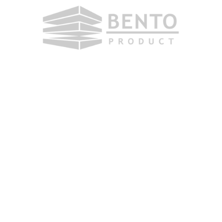
velik
obezb
bez i
širen
dobav
potvrd
mjeru
O nama
BENTOPRODUCT d.o.o. 
proizvoda na bazi be
različitih proizvoda 
Implementirali smo: 