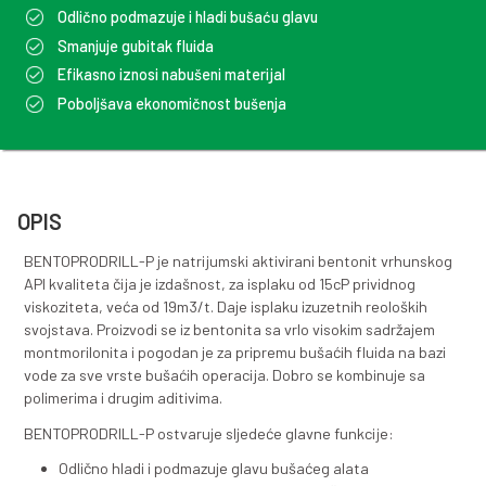
BENTOPRODRILL-P
Visokokvalitetni API bentonit visoke izdašnosti za pr
bušaćih fluida izuzetnih reoloških svojstava.
Odlično podmazuje i hladi bušaću glavu
Smanjuje gubitak fluida
Efikasno iznosi nabušeni materijal
Poboljšava ekonomičnost bušenja
OPIS
BENTOPRODRILL-P je natrijumski aktivirani bentonit 
API kvaliteta čija je izdašnost, za isplaku od 15cP priv