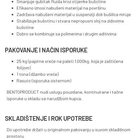
viskoziteta, veća od 19m3/t. Daje isplaku izuzetnih reo
svojstava. Proizvodi se iz bentonita sa vrlo visokim sa
montmorilonita i pogodan je za pripremu bušaćih fluid
vode za sve vrste bušaćih operacija. Dobro se kombin
polimerima i drugim aditivima.
BENTOPRODRILL-P ostvaruje sljedeće glavne funkcije
Odlično hladi i podmazuje glavu bušaćeg alata
Smanjuje gubitak fluida kroz stijenke bušotine
Efikasno iznosi nabušeni materijal na površinu
Zadržava nabušeni materijal u suspenziji dok buši
Stabilizuje bušotinu i stvara nepropusni sloj na 
bušotine
Dobro se kombinuje sa polimerima i drugim aditi
PAKOVANJE I NAČIN ISPORUKE