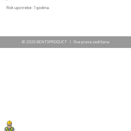
25 kg (papirne vreće na paleti 1.000kg, koja je za
folijom)
1 tona (džambo vreće)
Rasuto (isporuka cisternom)
BENTOPRODUCT nudi uslugu pouzdane, kontinuirane i
isporuke u skladu sa narudžbom kupca.
SKLADIŠTENJE I ROK UPOTREBE
Do upotrebe držati u originalnom pakovanju u suvom 
prostoru.
Rok upotrebe: 1 godina.