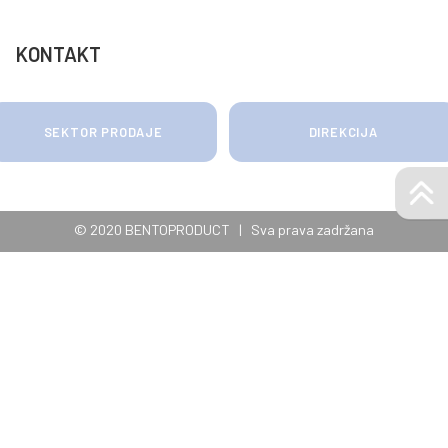
Bentoniti besprekorne čistoće
za efikasnu proteinsku
stabilizaciju vina i voćnih sokova
Visokokvalitetni granulisani
bentonit za efikasno upijanje
vlage i neugodnih mirisa