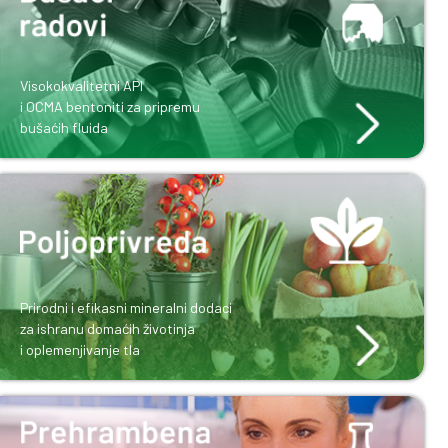
Visokokvalitetni bentoniti
i bentonitni tepisi za specijalne
građevinske radove
Visokokvalitetni API