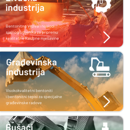
PROIZVODI
Bentonitna veziva i nosioci
sjajnog ugljenika za pripremu
kvalitetne kalupne mješavine