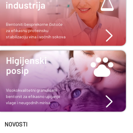
i OCMA bentoniti za pripremu
bušaćih fluida
Prirodni i efikasni mineralni dodaci
za ishranu domaćih životinja
i oplemenjivanje tla