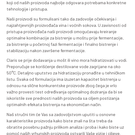
EU kojima se reguliše upotreba pomoćnih supstanci u
prehrambenoj industriji. Rezultati dosadašnjih ispitiv
moštu i vinima vezano za djeotvornost i uticaj na sen
svojstva vina pokazuju da je Claris vrhunski proizvod u
klasi i da se može svrstati u red najboljih proizvoda ove
se nude na tržištu.
Mikrobiološki testovi su dio redovne procedure kontro
kvaliteta. Naši proizvodi u potpunosti ispunjavaju naj
uslove za zaštitu zdravlja ljudi i životne sredine.
Vodeći računa o specifičnim zahtjevima enologa i teh
poštujući različite pristupe bistrenju i proteinskoj stabil
odlučili smo da Claris ponudimo u nekoliko različitih fo
(Claris-p, Claris-p30, Claris-p50, Claris-p70) u zavisno
sadržaja kalcijumskog, odnosno natrijumskog bentoni
formulaciji proizvoda. Na ovaj način omogućavamo st
da putem laboratorijskih ispitivanja i industrijskih pr