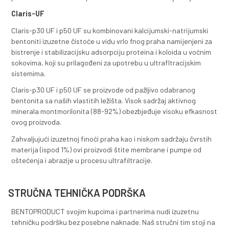
koji od naših proizvoda najbolje odgovara potrebama
tehnologije i pristupa.
Naši proizvodi su formulisani tako da zadovolje očekiva
najzahtjevnijih proizvođača vina i voćnih sokova. U zav
pristupa proizvođača naši proizvodi omogućavaju krei
optimalne kombinacije za bistrenje u moštu prije ferm
za bistrenje u početnoj fazi fermentacije i finalno bistr
stabilizaciju nakon završene fermentacije.
Claris se prije dodavanja u mošt ili vino mora hidratizov
Preporučuje se korišćenje destilovane vode zagrijane
50°C. Detaljno uputstvo za hidratizaciju pronađite u 
listu. Svaka od formulacija ima izuzetan kapacitet bist
odnosu na slične konkurentske proizvode zbog čega je
važno provesti test određivanja optimalnog doziranja 
iskoristile sve prednosti naših proizvoda sa ciljem pos
optimalnih efekata bistrenja na ekonomičan način.