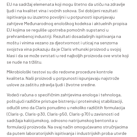
Zalihe visokokvalitetnog bentonita garantuju dugoroč
stabilnu isporuku ujednačenog vrhunskog kvaliteta pr
VRHUNSKI KVALITET PROIZVODA
Claris
Claris je sredstvo za bistrenje i proteinsku stabilizaciju
voćnih sokova. Izrađen je od bentonita izuzetne čistoć
vrhunskog kvaliteta u vidu finog praha, sa izuzetno ni
sadržajem rastvorljivog gvožđa (<0,015%). Naši proizvo
višestruko i detaljno ispitani u sertifikovanim laborat
EU na sadržaj elemenata koji mogu štetno da utiču na 
ljudi i na kvalitet vina i voćnih sokova. Svi dobijeni rezu
ispitivanja su izuzetno povoljni i u potpunosti ispunjav
zahtjeve Međunarodnog enološkog kodeksa i aktuelni