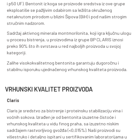
BP CLARIS
Sredstva za proteinsku stabilizaciju vina i voćni
Grupa proizvoda BP CLARIS namijenjena je za efikasno
i proteinsku stabilizaciju vina i voćnih sokova. Grupu č
proizvodi Claris (Claris-p, p30, p50, p70) i Claris UF (C
i p50 UF). Bentonit iz koga se proizvode sredstva iz o
eksploatiše se pažljivim odabirom sa ležišta okruženo
netaknutom prirodom u blizini Šipova (BiH) i pod našim
stručnim nadzorom.
Sadržaj aktivnog minerala montmorilonita, koji igra kl
u procesu bistrenja, u proizvodima iz grupe BP CLARIS
preko 90% što ih svrstava u red najboljih proizvoda u s
kategoriji.