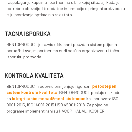
Naš stručni tim će Vas sa zadovoljstvom uputiti u osn
karakteristike proizvoda kako biste znali na šta treba
obratite posebnu pažnju prilikom analiza i proba i kako
pomoć naših vrhunskih proizvoda ostvarili Vaše vizije i c
Claris-UF
Claris-p30 UF i p50 UF su kombinovani kalcijumski-nat
bentoniti izuzetne čistoće u vidu vrlo fnog praha nami
bistrenje i stabilizacijsku adsorpciju proteina i koloid
sokovima, koji su prilagođeni za upotrebu u ultrafltrac
sistemima.
Claris-p30 UF i p50 UF se proizvode od pažljivo odabr
bentonita sa naših vlastitih ležišta. Visok sadržaj akt
minerala montmorilonita (88-92%) obezbjeđuje visok
ovog proizvoda.