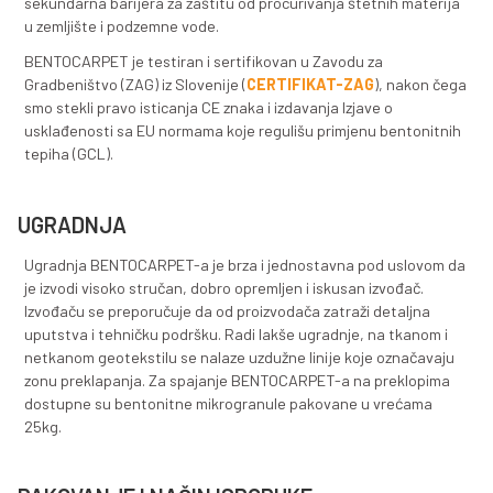
izuzetnim hidrauličkim i mehaničkim svojstvima BEN
sprečava migraciju fluida kroz nasipe, štiti njihovu stab
efikasno sprečava prodor onečišćenih fluida u okolno 
kao i u dublje slojeve tla, štiteći na taj način podzem
zagađenja.
HIDROTEHNIČKI OBJEKTI
BENTOCARPET je izuzetno pogodan za upotrebu prili
izgradnje i uređenja nasipa, kanala, potoka, riječnih p
puteva, površinskih akumulacija, vještačkih jezera, ri
bazena i slično.
SEKUNDARNE ZAŠTITNE BARIJERE
BENTOCARPET je izuzetno pogodan za upotrebu prili
izgradnje i zaštite skladišta hemikalija, različitih rezer
naftu, ulje i drugi opasni otpad), područja za preradu il
uništavanje otpada, podzemnih konstrukcija tečnog 
pretovarnih stanica i slično, gdje se koristi kao efikas