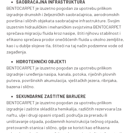
Specijalna konstrukcija igala i njihov raspored, zajedn
odabranim geotekstilima i izuzetnim kvalitetom bento
granula, čine BENTOCARPET odličnim izborom za izgra
trajnih, samozacjeljujućih hidrauličkih barijera u različi
građevinskim projektima.
Zbog svojih izuzetnih svojstava, BENTOCARPET se pr
za sljedeće osnovne primjene:
ODLAGALIŠTA OTPADA
BENTOCAPRET je odličan izbor za izgradnju i sanaciju d
gornjih brtvenih slojeva za različita odlagališta otpada
SAOBRAĆAJNA INFRASTRUKTURA
BENTOCARPET je izuzetno pogodan za upotrebu prili
izgradnje drumskih i željezničkih saobraćajnica, aerod
površina i sličnih objekata saobraćajne infrastrukture