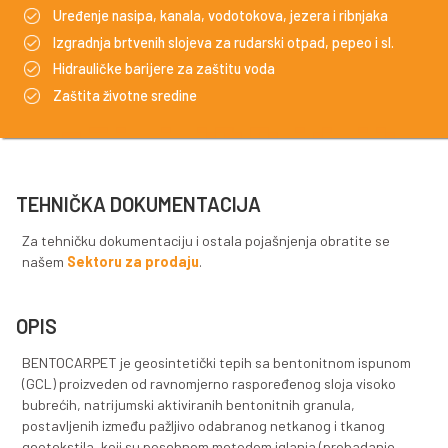
Visokokvalitetni geosintetički tepih sa bentonitnom 
izgradnju zahtjevnih hidrauličkih barijera
Izgradnja brtvenih slojeva za odlagališta otpada
Uređenje nasipa, kanala, vodotokova, jezera i rib
Izgradnja brtvenih slojeva za rudarski otpad, pepeo
Hidrauličke barijere za zaštitu voda
Zaštita životne sredine
TEHNIČKA DOKUMENTACIJA
Za tehničku dokumentaciju i ostala pojašnjenja obrati
našem
Sektoru za prodaju
.