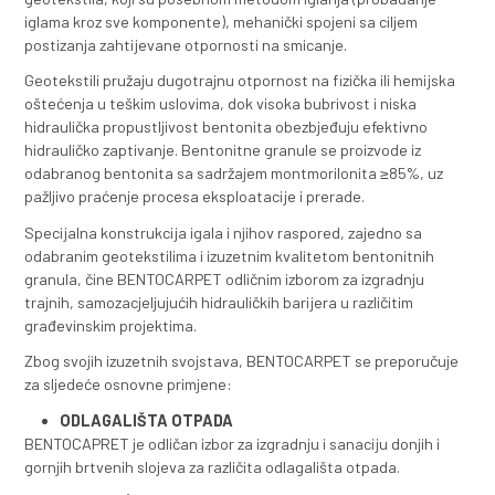
OPIS
BENTOCARPET je geosintetički tepih sa bentonitnom
(GCL) proizveden od ravnomjerno raspoređenog sloja 
bubrećih, natrijumski aktiviranih bentonitnih granula,
postavljenih između pažljivo odabranog netkanog i t
geotekstila, koji su posebnom metodom iglanja (prob
iglama kroz sve komponente), mehanički spojeni sa ci
postizanja zahtijevane otpornosti na smicanje.
Geotekstili pružaju dugotrajnu otpornost na fizička ili
oštećenja u teškim uslovima, dok visoka bubrivost i ni
hidraulička propustljivost bentonita obezbjeđuju efek
hidrauličko zaptivanje. Bentonitne granule se proizvod
odabranog bentonita sa sadržajem montmorilonita ≥
pažljivo praćenje procesa eksploatacije i prerade.