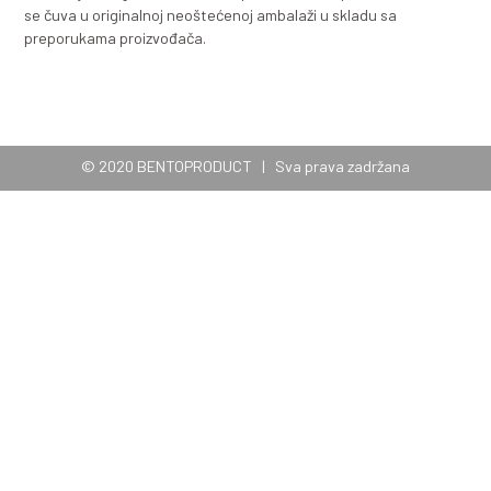
dostupne su bentonitne mikrogranule pakovane u vr
25kg.
PAKOVANJE I NAČIN ISPORUKE
BENTOCARPET se isporučuje u rolni koja pokriva
2
m
i čija je masa oko 1 tonu. Rolna je zaštićena L
sa UV zaštitom.
Na zahtjev kupca, rolna može biti opremljena pa
nosivosti 1 tone, koje služe za sigurno rukovanje 
BENTOPRODUCT nudi uslugu pouzdane, kontinuirane i
isporuke u skladu sa narudžbom kupca.
SKLADIŠTENJE I ROK UPOTREBE