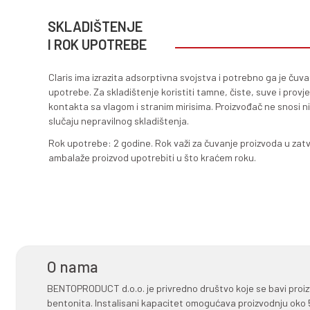
stabilizaciju nakon završene fe
Claris se prije dodavanja u mošt
vode zagrijane na oko 50°C. Det
formulacija ima izuzetan kapaci
važno provesti test određivanja 
ciljem postizanja optimalnih ef
PAKOVANJE I NAČIN
ISPORUKE
Proizvodi Claris se pakuju i dis
uticaj vlage, sunca i mirisa na 
BENTOPRODUCT nudi uslugu pouz