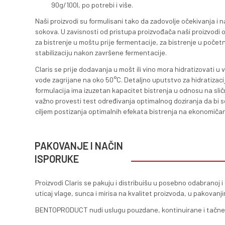
2. Claris-p30 je kombinova
proteinsku stabilizaciju vi
doze za odlične efekte su 7
Claris-p i Claris-p30 se pr
ili u početnoj fazi fermenta
bistrenje i stabilizacija m
3. Claris-p50 je kombinova
efektivno bistrenje i prote
100g/100l, po potrebi i više
4. Claris-p70 je kombinova
intenzivno bistrenje i prot
90g/100l, po potrebi i više.
Naši proizvodi su formulisani ta
sokova. U zavisnosti od pristup
za bistrenje u moštu prije fermen