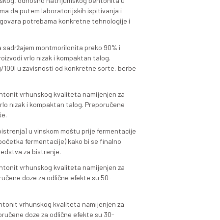
a na moštu i vinima vezano za djeotvornost i uticaj na se
ki proizvod u svojoj klasi i da se može svrstati u red najbo
ovne procedure kontrole kvaliteta za Claris. Naši proizvod
aštitu zdravlja ljudi i životne sredine.
jevima enologa i tehnologa, poštujući različite pristupe bi
i smo da Claris ponudimo u nekoliko različitih formulacija (Cl
zavisnosti od sadržaja kalcijumskog, odnosno natrijumskog
način omogućavamo stručnjacima da putem laboratorijskih i
 od naših proizvoda najbolje odgovara potrebama konkretne
 bentonit vrhunskog kvaliteta sa sadržajem montmorilonita 
 za tretman vinskog mošta. Proizvodi vrlo nizak i kompakta
ne efekte su obično 100-200g/100l u zavisnosti od konkre