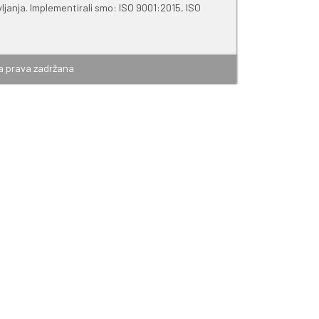
svojstva i potrebno ga je čuvati u dobro zatvorenoj origina
iti tamne, čiste, suve i provjetrene prostorije. Čuvati pro
risima. Proizvođač ne snosi nikakvu odgovornost za kvalit
.
i za čuvanje proizvoda u zatvorenoj originalnoj ambalaži.
što kraćem roku.