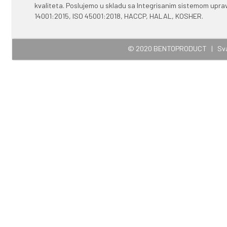
SKLADIŠTENJE
I ROK UPOTREBE
Claris ima izrazita adsorptivna 
upotrebe. Za skladištenje korist
kontakta sa vlagom i stranim mi
slučaju nepravilnog skladištenja
Rok upotrebe: 2 godine. Rok važ
ambalaže proizvod upotrebiti u 