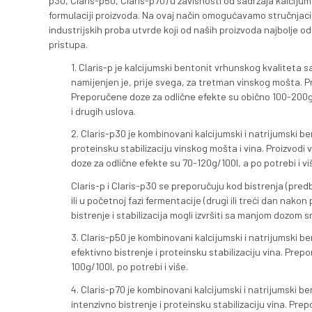
Rezultati dosadašnjih ispitivanj
vina pokazuju da je Claris vrhuns
vrste koji se nude na tržištu.
Mikrobiološki testovi su dio red
ispunjavaju najstrože uslove za z
Vodeći računa o specifičnim zaht
proteinskoj stabilizaciji, odlučil
p30, Claris-p50, Claris-p70) u 
formulaciji proizvoda. Na ovaj 
industrijskih proba utvrde koji
pristupa.
1. Claris-p je kalcijumski
namijenjen je, prije svega,
Preporučene doze za odlič
i drugih uslova.