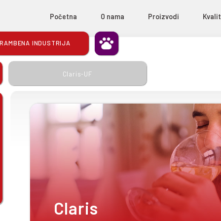
Početna
O nama
certifikati
USTRIJA
AĆI RADOVI
POLJOPRIVREDA
PREHRAMBENA INDUSTRIJA
Claris-UF
oće za
lizaciju
ja