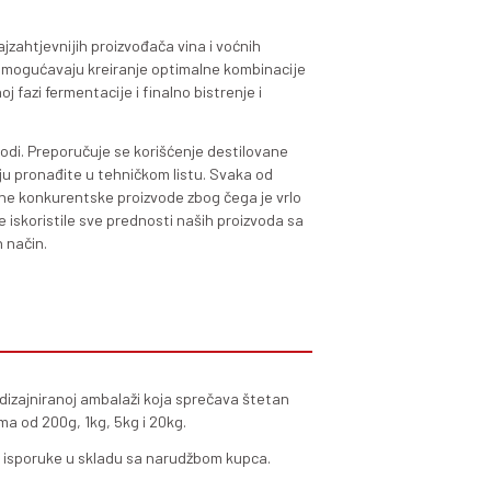
ni kalcijumski i natrijumski bentonit vrhunskog kvaliteta 
nskog mošta i vina. Proizvodi vrlo nizak i kompaktan talog
0-120g/100l, a po potrebi i više.
eporučuju kod bistrenja (predbistrenja) u vinskom moštu pr
cije (drugi ili treći dan nakon početka fermentacije) kako b
ogli izvršiti sa manjom dozom sredstva za bistrenje.
ni kalcijumski i natrijumski bentonit vrhunskog kvaliteta 
insku stabilizaciju vina. Preporučene doze za odlične efekt
.
ni kalcijumski i natrijumski bentonit vrhunskog kvaliteta n
einsku stabilizaciju vina. Preporučene doze za odlične efek
ko da zadovolje očekivanja i najzahtjevnijih proizvođača vin
a proizvođača naši proizvodi omogućavaju kreiranje optim
tacije, za bistrenje u početnoj fazi fermentacije i finalno 