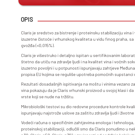
Claris
OPIS
Claris je sredstvo za bistrenje i
izuzetne čistoće i vrhunskog kva
gvožđa (<0,015%).
Claris je višestruko i detaljno 
štetno da utiču na zdravlje ljudi 
izuzetno povoljni i u potpunos
propisa EU kojima se reguliše u