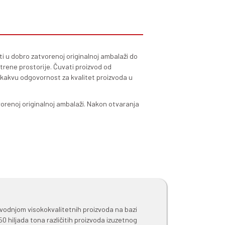
rmentacije.
 ili vino mora hidratizovati u vodi. Preporučuje se korišćen
aljno uputstvo za hidratizaciju pronađite u tehničkom lis
tet bistrenja u odnosu na slične konkurentske proizvode z
optimalnog doziranja da bi se iskoristile sve prednosti na
ekata bistrenja na ekonomičan način.
tribuišu u posebno odabranoj i dizajniranoj ambalaži koja s
kvalitet proizvoda, u pakovanjima od 200g, 1kg, 5kg i 20kg.
dane, kontinuirane i tačne isporuke u skladu sa narud