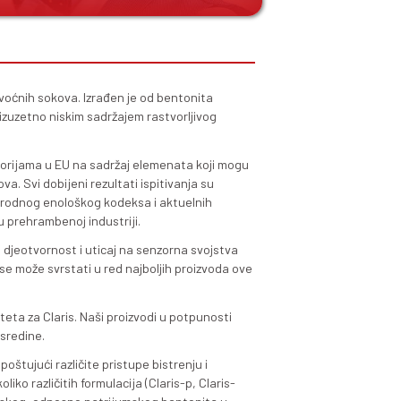
 proteinsku stabilizaciju vina i voćnih sokova. Izrađen je od
liteta u vidu finog praha, sa izuzetno niskim sadržajem ra
ispitan u sertifikovanim laboratorijama u EU na sadržaj el
i na kvalitet vina i voćnih sokova. Svi dobijeni rezultati isp
ti ispunjavaju zahtjeve Međunarodnog enološkog kodeksa i
potreba pomoćnih supstanci u prehrambenoj industriji.