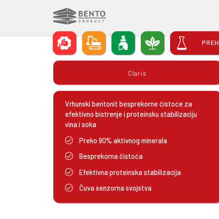
LIVAČKA INDUSTRIJA
GRAĐEVINSKA IND
BUŠ
Claris
Vrhunski bentonit besprekorne čist
efektivno bistrenje i proteinsku stabi
vina i soka
Preko 90% aktivnog minerala
Besprekorna čistoća
Efektivna proteinska stabilizaci