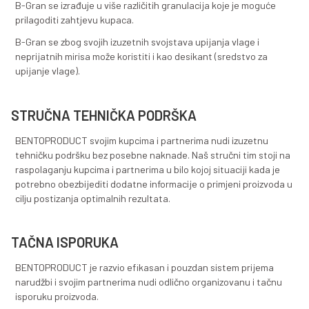
Naš higijenski posip B-Gran sadrži natprosječan sadrž
aktivnog minerala montmorilonita što ga svrstava u r
najkvalitetnijih proizvoda u ovoj kategoriji. U kontaktu
tekućinom posip formira optimalno grudvajuće tijelo k
jednostavan način uklanja iz toaleta za kućne ljubimce
ostavljajući ostatak posipa pogodnim za dalje korišćen
Higijenski posip B-Gran sadrži izuzetno nizak udio praš
B-Gran se izrađuje u više različitih granulacija koje je
prilagoditi zahtjevu kupaca.
B-Gran se zbog svojih izuzetnih svojstava upijanja vlag
neprijatnih mirisa može koristiti i kao desikant (sredst
upijanje vlage).
STRUČNA TEHNIČKA PODRŠKA