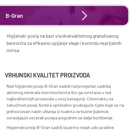
zdravlje ljudi i kućnih ljubimaca.
PROIZVODI
B-Gran
Higijenski posip na bazi visokokvalitetnog granul
bentonita za efikasno upijanje vlage i kontrolu nepr
mirisa
VRHUNSKI KVALITET PROIZVODA