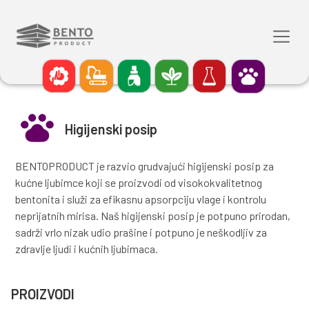
Higijenski posip
BENTOPRODUCT je razvio grudvajući higijenski po
kućne ljubimce koji se proizvodi od visokokvalite
bentonita i služi za efikasnu apsorpciju vlage i kon
neprijatnih mirisa. Naš higijenski posip je potpuno
sadrži vrlo nizak udio prašine i potpuno je neškodlj