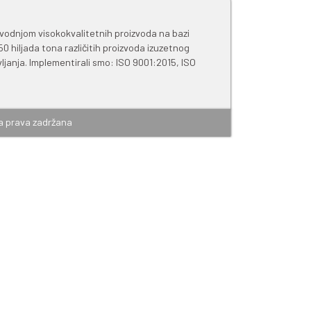
om pakovanju u suvom skladišnom prostoru.
o društvo koje se bavi proizvodnjom visokokvalitetnih pr
 omogućava proizvodnju oko 50 hiljada tona različitih pro