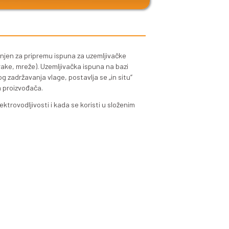
LUS
zi bentonitnih granula namijenjen za pripremu ispuna za u
jenim provodnicima (ploče, trake, mreže). Uzemljivačka is
g preuzimanja i dugotrajnog zadržavanja vlage, postavlja
jom, u skladu sa preporukom proizvođača.
ni rezultati u poboljšanju elektrovodljivosti i kada se kor
 visokim električnim otporom.