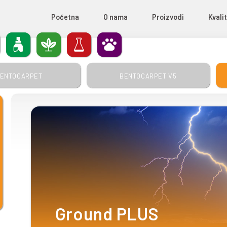
Početna
O nama
certifikati
USTRIJA
BUŠAĆI RADOVI
POLJOPRIVRE
PREHRAMB
BENTOCARPET
BENT
 za
zgradnje
jivost