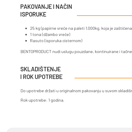
Visok kapacitet apsorpcije
Ne sadrži toksične elemente
Lako se miješa i kompaktir
Ima nizak specifični elektri
Ne zahtijeva održavanje po
Proizvod se na zahtjev kupca mož
PAKOVANJE I NAČIN
ISPORUKE
25 kg (papirne vreće na pal
1 tona (džambo vreće)
Rasuto (isporuka cisterno
BENTOPRODUCT nudi uslugu pouz