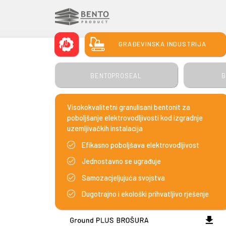
LIVAČKA INDUSTRIJA
GRAĐEVINSKA IND
BENTOPROSEAL
Visokokvalitetni granulisani bentonit
poboljšanje elektrovodljivosti kod i
uzemljivačkih instalacija
Efikasno poboljšava elektrovodl
Jednostavno se ugrađuje
Samozacjeljujuća svojstva