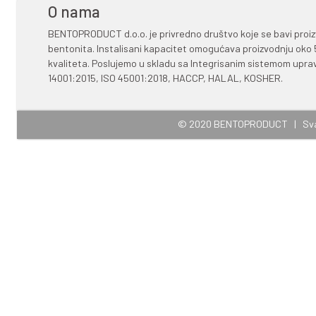
SKLADIŠTENJE
I ROK UPOTREBE
Do upotrebe držati u originaln
Rok upotrebe: 1 godina.
O nama
BENTOPRODUCT d.o.o. je privredn
bentonita. Instalisani kapacitet