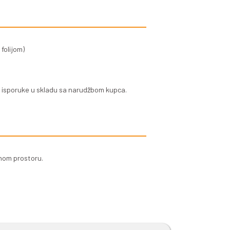
 i zadržavanja vlage
 i ne izlužuje se
a sa svim tipovima zemljišta
čni otpor
slije ugradnje
e isporučiti i u vidu praha.
eti 1.000kg, koja je zaštićena folijom)
m)
dane, kontinuirane i tačne isporuke u skladu sa narud