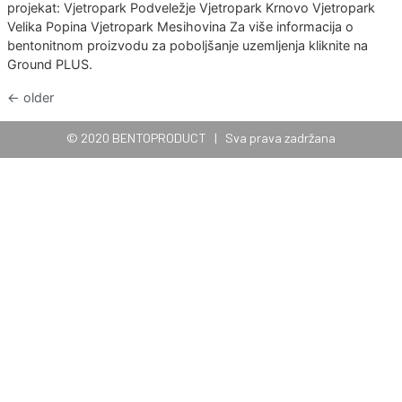
Bentoproduct je do sada učestvovao na 4 velika reg
projekta izgradnje vjetroparkova kao dobavljač bent
(Ground PLUS) za poboljšanje uzemljenja vjetroturbi
trafostanica. Na mapi pored može vidjeti listu region
projekat: Vjetropark Podveležje Vjetropark Krnovo V
Velika Popina Vjetropark Mesihovina Za više informa
bentonitnom proizvodu za poboljšanje uzemljenja kli
Ground PLUS.
←
older
© 2020 BENTOPRODUCT | Sva prava zadrž