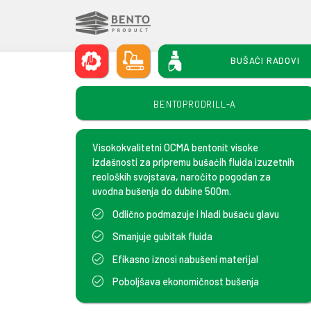
LIVAČKA INDUSTRIJA
GRAĐEVINSKA IND
BUŠ
BENTOPRODRILL-A
Visokokvalitetni OCMA bentonit vis
izdašnosti za pripremu bušaćih fluid
reoloških svojstava, naročito pogod
uvodna bušenja do dubine 500m.
Odlično podmazuje i hladi bušać
Smanjuje gubitak fluida