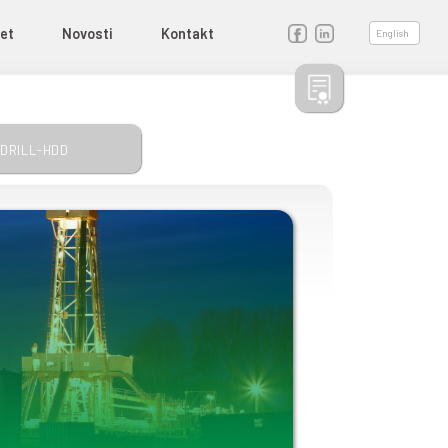
Proizvodi
Kvalitet
Novosti
Ko
DA
ENA INDUSTRIJA
HIGIJENSKI POSIP
BENTOPRODRILL-HDD