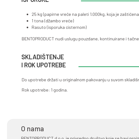
Smanjuje gubitak fluida kr
Efikasno iznosi nabušeni m
Zadržava nabušeni materija
Stabilizuje bušotinu i stva
Dobro se kombinuje sa poli
PAKOVANJE I NAČIN
ISPORUKE
25 kg (papirne vreće na pal
1 tona (džambo vreće)
Rasuto (isporuka cisterno
BENTOPRODUCT nudi uslugu pouz