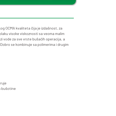
DRILL-A
aktivirani bentonit vrhunskog OCMA kvaliteta čija je izd
3
iteta, veća od 18m
/t. Daje isplaku visoke viskoznosti sa
pripremu bušaćih fluida na bazi vode za sve vrste bušaćih 
dna bušenja do dubine 500m. Dobro se kombinuje sa polim
edeće glavne funkcije:
glavu bušaćeg alata