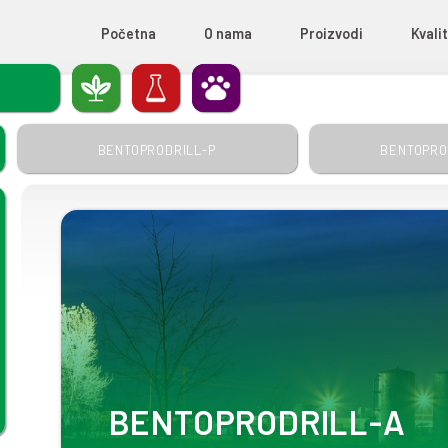
Početna
O nama
certifikati
USTRIJA
AĆI RADOVI
POLJOPRIVRE
PREHRAMB
BENTOPRODRILL-P
oke
a izuzetnih
an za
u glavu